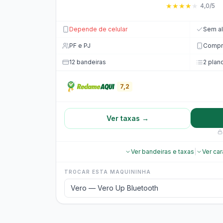
★
★
★
★
★
4,0/5
Depende de celular
Sem al
PF e PJ
Compro
12 bandeiras
2 plan
7,2
Ver taxas →
Ver bandeiras e taxas
|
Ver car
TROCAR ESTA MAQUININHA
Vero — Vero Up Bluetooth