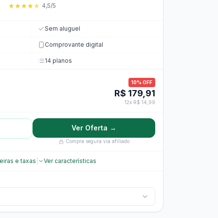
★
★
★
★
★
4,5/5
Sem aluguel
Comprovante digital
14 planos
10% OFF
R$ 179,91
12x R$ 14,99
Ver Oferta →
Compra segura via afiliado
eiras e taxas
|
Ver características