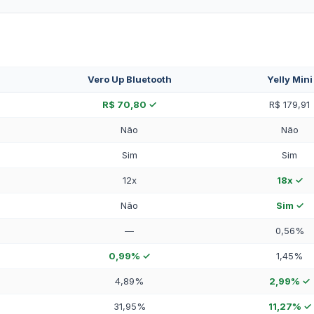
Vero Up Bluetooth
Yelly Mini
R$ 70,80 ✓
R$ 179,91
Não
Não
Sim
Sim
12x
18x ✓
Não
Sim ✓
—
0,56%
0,99% ✓
1,45%
4,89%
2,99% ✓
31,95%
11,27% ✓