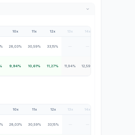
10x
11x
12x
13x
14x
15x
16x
7%
28,03%
30,59%
33,15%
—
—
—
—
%
9,94%
10,61%
11,27%
11,94%
12,59%
13,24%
13,88%
10x
11x
12x
13x
14x
15x
16x
7%
28,03%
30,59%
33,15%
—
—
—
—