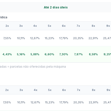
Até 2 dias úteis
ídica
2x
3x
4x
5x
6x
7x
8x
9x
dica
7,55%
10,11%
12,67%
15,23%
17,79%
20,35%
22,91%
25,4
4,43%
5,16%
5,88%
6,60%
7,30%
7,87%
8,58%
9,25
adas = parcelas não oferecidas pela máquina
2x
3x
4x
5x
6x
7x
8x
9x
7,55%
10,11%
12,67%
15,23%
17,79%
20,35%
22,91%
25,4