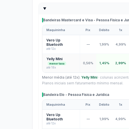
Bandeiras Mastercard e Visa - Pessoa Física e Jur
Maquininha
Pix
Débito
1x
Bandeiras Mastercard e Visa - Pessoa Física e Jurí
Vero Up
Bluetooth
—
1,99%
4,99%
até 12x
Yelly Mini
0,56%
1,45%
2,99%
menor taxa
até 18x
Menor média (até 12x):
Yelly Mini
·
colunas acinzent
Planos iniciais sem faturamento mínimo mensal.
Bandeira Elo - Pessoa Física e Jurídica
Maquininha
Pix
Débito
1x
Bandeira Elo - Pessoa Física e Jurídica
Vero Up
Bluetooth
—
1,99%
4,99%
até 12x