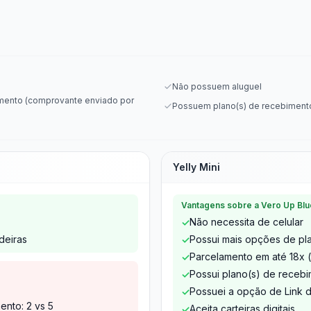
Não possuem aluguel
ento (comprovante enviado por
Possuem plano(s) de recebiment
Yelly Mini
Vantagens sobre a Vero Up Blu
Não necessita de celular
✓
deiras
Possui mais opções de pla
✓
Parcelamento em até 18x (
✓
Possui plano(s) de receb
✓
Possuei a opção de Link
✓
nto: 2 vs 5
Aceita carteiras digitais
✓