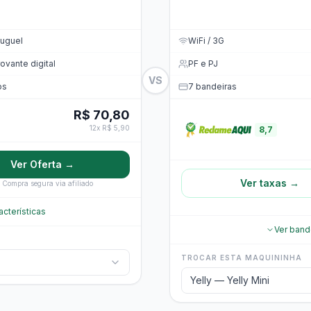
uguel
WiFi / 3G
vante digital
PF e PJ
VS
os
7 bandeiras
R$ 70,80
12x R$ 5,90
8,7
Ver Oferta →
Ver taxas →
Compra segura via afiliado
acterísticas
Ver band
TROCAR ESTA MAQUININHA
Yelly — Yelly Mini