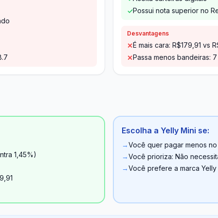
Possui nota superior no Re
✓
ado
Desvantagens
É mais cara: R$179,91 vs 
✕
8.7
Passa menos bandeiras: 7 
✕
Escolha a Yelly Mini se:
→
Você quer pagar menos no c
ntra 1,45%)
→
Você prioriza: Não necessit
→
Você prefere a marca Yelly
9,91