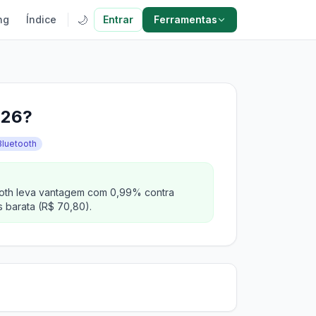
🌙
ng
Índice
Entrar
Ferramentas
026?
Bluetooth
tooth leva vantagem com 0,99% contra
s barata (R$ 70,80).