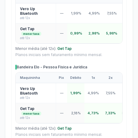
Bandeiras Mastercard e Visa - Pessoa Física e Jurídica
Vero Up
Bluetooth
—
1,99%
4,99%
7,55%
10,11%
até 12x
Get Tap
—
0,99%
2,98%
5,98%
6,97%
menor taxa
até 12x
Menor média (até 12x):
Get Tap
Planos iniciais sem faturamento mínimo mensal.
Bandeira Elo - Pessoa Física e Jurídica
Maquininha
Pix
Débito
1x
2x
3x
Bandeira Elo - Pessoa Física e Jurídica
Vero Up
Bluetooth
—
1,99%
4,99%
7,55%
10,11%
até 12x
Get Tap
—
2,18%
4,73%
7,33%
8,48%
menor taxa
até 12x
Menor média (até 12x):
Get Tap
Planos iniciais sem faturamento mínimo mensal.