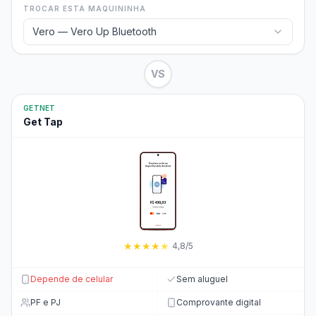
TROCAR ESTA MAQUININHA
Vero — Vero Up Bluetooth
VS
GETNET
Get Tap
★
★
★
★
★
4,8/5
Depende de celular
Sem aluguel
PF e PJ
Comprovante digital