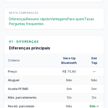
NESTA COMPARAÇÃO
Diferenças
Resumo rápido
Vantagens
Para quem
Taxas
Perguntas frequentes
01 · DIFERENÇAS
Diferenças principais
Vero Up
Get
Critério
Bluetooth
Tap
Preço
R$ 70,80
—
Aluguel
Não
Não
Aceita PF/MEI
Sim
Sim
Máx. parcelamento
12x
12x
Receb. parcelado
Não
Sim ✓