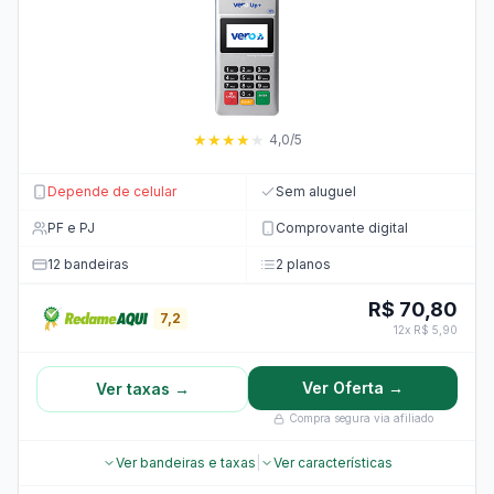
★
★
★
★
★
4,0/5
Depende de celular
Sem aluguel
PF e PJ
Comprovante digital
12 bandeiras
2 planos
R$ 70,80
7,2
12x R$ 5,90
Ver Oferta →
Ver taxas →
Compra segura via afiliado
Ver bandeiras e taxas
|
Ver características