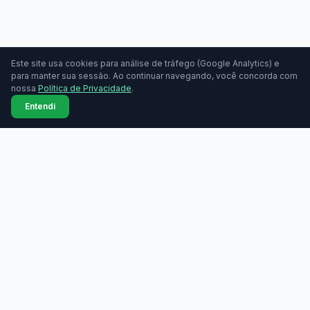
Este site usa cookies para análise de tráfego (Google Analytics) e
para manter sua sessão. Ao continuar navegando, você concorda com
nossa
Política de Privacidade
.
Entendi
MAQUININHAS
Maquininhas
Todas as marcas
Compare taxas de
Comparador lado a lado
maquininhas de cartão.
Grátis, sem cadastro.
Bandeiras aceitas
Tabela de taxas