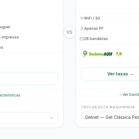
WiFi / 3G
uguel
Apenas PF
VS
o impresso
28 bandeiras
os
7,6
Ver taxas →
Ver band
acterísticas
TROCAR ESTA MAQUININHA
Getnet — Get Clássica Pes