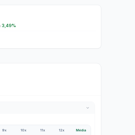
a
3,49%
9x
10x
11x
12x
Média