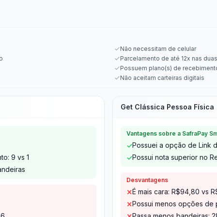
Não necessitam de celular
o
Parcelamento de até 12x nas dua
Possuem plano(s) de recebiment
Não aceitam carteiras digitais
Get Clássica Pessoa Física
Vantagens sobre a SafraPay Sm
Possuei a opção de Link
✓
o: 9 vs 1
Possui nota superior no Re
✓
andeiras
Desvantagens
É mais cara: R$94,80 vs 
✕
Possui menos opções de p
✕
.6
Passa menos bandeiras: 2
✕