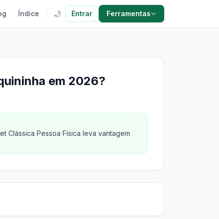
🌙
ng
Índice
Entrar
Ferramentas
aquininha em 2026?
Get Clássica Pessoa Física leva vantagem