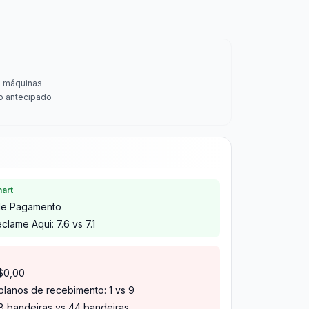
s máquinas
o antecipado
art
 de Pagamento
clame Aqui: 7.6 vs 7.1
R$0,00
lanos de recebimento: 1 vs 9
8 bandeiras vs 44 bandeiras