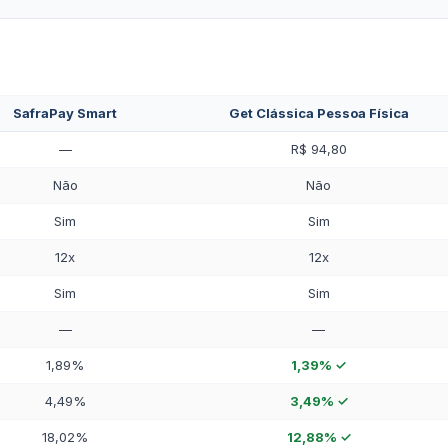
SafraPay Smart
Get Clássica Pessoa Física
—
R$ 94,80
Não
Não
Sim
Sim
12x
12x
Sim
Sim
—
—
1,89%
1,39% ✓
4,49%
3,49% ✓
18,02%
12,88% ✓