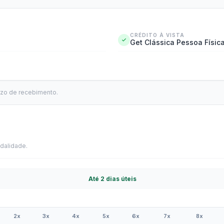
CRÉDITO À VISTA
Get Clássica Pessoa Físic
azo de recebimento.
dalidade.
Até 2 dias úteis
2x
3x
4x
5x
6x
7x
8x