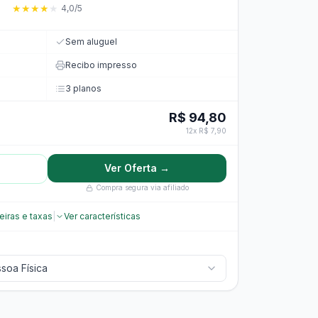
★
★
★
★
★
4,0/5
Sem aluguel
Recibo impresso
3 planos
R$ 94,80
12x R$ 7,90
Ver Oferta →
Compra segura via afiliado
eiras e taxas
|
Ver características
soa Física