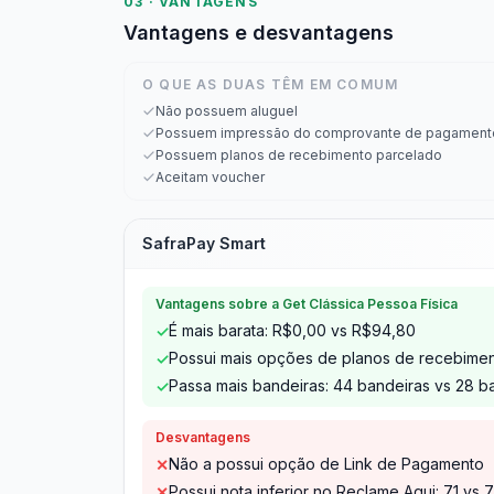
03 · VANTAGENS
Vantagens e desvantagens
O QUE AS DUAS TÊM EM COMUM
Não possuem aluguel
Possuem impressão do comprovante de pagament
Possuem planos de recebimento parcelado
Aceitam voucher
SafraPay Smart
Vantagens sobre a Get Clássica Pessoa Física
É mais barata: R$0,00 vs R$94,80
✓
Possui mais opções de planos de recebiment
✓
Passa mais bandeiras: 44 bandeiras vs 28 b
✓
Desvantagens
Não a possui opção de Link de Pagamento
✕
Possui nota inferior no Reclame Aqui: 7.1 vs 7
✕