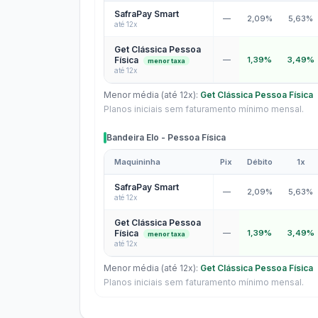
Bandeiras Mastercard e Visa - Pessoa Física
SafraPay Smart
—
2,09%
5,63%
até 12x
Get Clássica Pessoa
Física
—
1,39%
3,49%
menor taxa
até 12x
Menor média (até 12x):
Get Clássica Pessoa Física
Planos iniciais sem faturamento mínimo mensal.
Bandeira Elo - Pessoa Física
Maquininha
Pix
Débito
1x
Bandeira Elo - Pessoa Física
SafraPay Smart
—
2,09%
5,63%
até 12x
Get Clássica Pessoa
Física
—
1,39%
3,49%
menor taxa
até 12x
Menor média (até 12x):
Get Clássica Pessoa Física
Planos iniciais sem faturamento mínimo mensal.