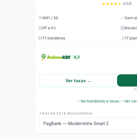
★
★
★
★
★
4,5/5
WiFi / 3G
Sem al
PF e PJ
Recib
17 bandeiras
17 pla
8,3
Ver taxas →
Ver bandeiras e taxas
|
Ver car
TROCAR ESTA MAQUININHA
PagBank — Moderninha Smart 2