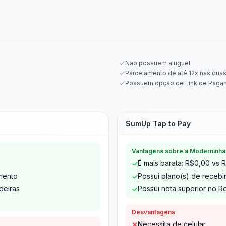
Não possuem aluguel
Parcelamento de até 12x nas dua
Possuem opção de Link de Paga
SumUp Tap to Pay
Vantagens sobre a Moderninha
É mais barata: R$0,00 vs 
✓
mento
Possui plano(s) de receb
✓
deiras
Possui nota superior no Re
✓
Desvantagens
Necessita de celular
✕