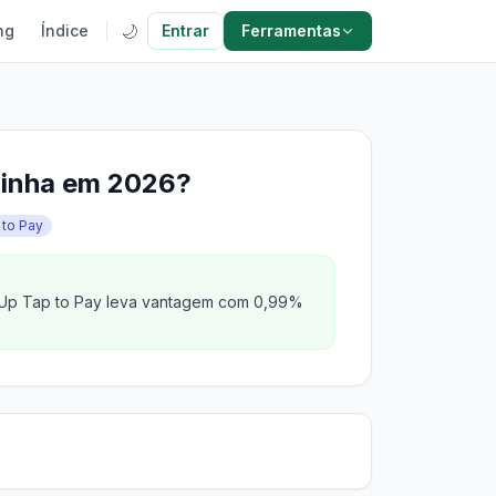
🌙
ng
Índice
Entrar
Ferramentas
ninha em 2026?
 to Pay
umUp Tap to Pay leva vantagem com 0,99%