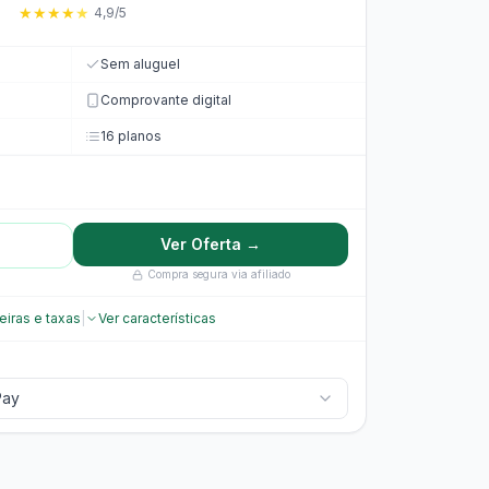
★
★
★
★
★
4,9/5
Sem aluguel
Comprovante digital
16 planos
Ver Oferta →
Compra segura via afiliado
eiras e taxas
|
Ver características
Pay