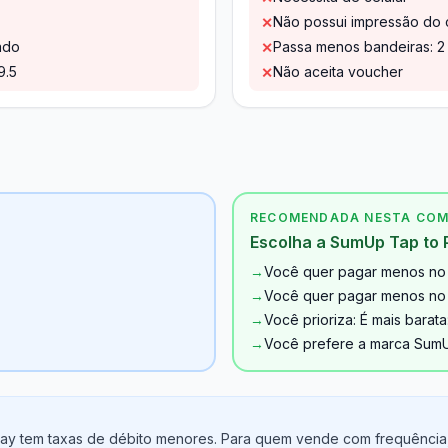
Não possui impressão do 
✕
ado
Passa menos bandeiras: 2 
✕
9.5
Não aceita voucher
✕
RECOMENDADA NESTA CO
Escolha a SumUp Tap to 
→
Você quer pagar menos no 
→
Você quer pagar menos no c
→
Você prioriza: É mais barat
→
Você prefere a marca Sum
y tem taxas de débito menores. Para quem vende com frequência, e