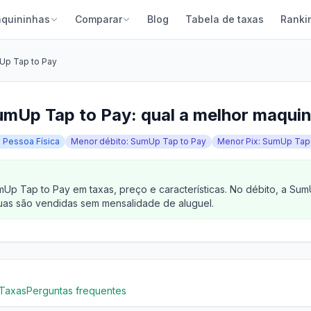
quininhas
Comparar
Blog
Tabela de taxas
Ranki
Up Tap to Pay
umUp Tap to Pay: qual a melhor maqui
a Pessoa Física
Menor débito: SumUp Tap to Pay
Menor Pix: SumUp Tap
p Tap to Pay em taxas, preço e características. No débito, a S
uas são vendidas sem mensalidade de aluguel.
Taxas
Perguntas frequentes