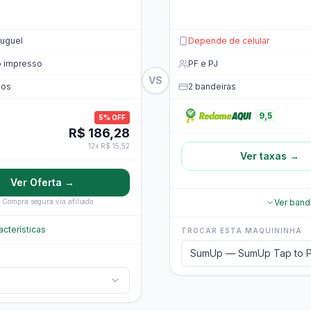
uguel
Depende de celular
o impresso
PF e PJ
VS
nos
2 bandeiras
9,5
5% OFF
R$ 186,28
12x R$ 15,52
Ver taxas →
Ver Oferta →
Compra segura via afiliado
Ver band
acterísticas
TROCAR ESTA MAQUININHA
SumUp — SumUp Tap to 