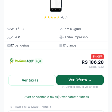
★
★
★
★
★
4,5/5
WiFi / 3G
Sem aluguel
PF e PJ
Recibo impresso
17 bandeiras
17 planos
5% OFF
8,3
R$ 186,28
12x R$ 15,52
Ver Oferta →
Ver taxas →
Compra segura via afiliado
Ver bandeiras e taxas
|
Ver características
TROCAR ESTA MAQUININHA