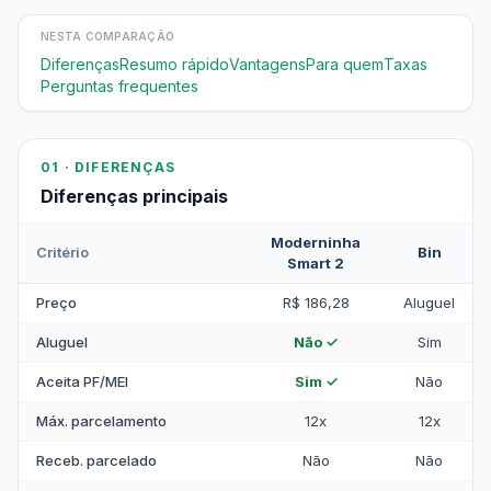
NESTA COMPARAÇÃO
Diferenças
Resumo rápido
Vantagens
Para quem
Taxas
Perguntas frequentes
01 · DIFERENÇAS
Diferenças principais
Moderninha
Critério
Bin
Smart 2
Preço
R$ 186,28
Aluguel
Aluguel
Não ✓
Sim
Aceita PF/MEI
Sim ✓
Não
Máx. parcelamento
12x
12x
Receb. parcelado
Não
Não