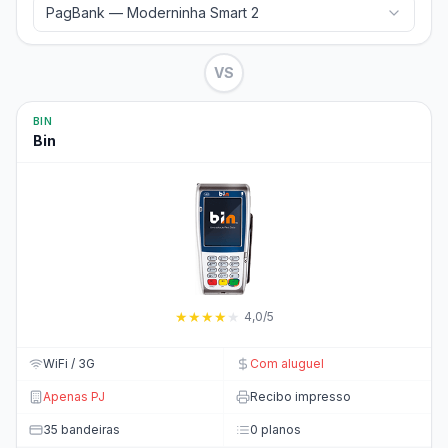
PagBank — Moderninha Smart 2
VS
BIN
Bin
★
★
★
★
★
4,0/5
WiFi / 3G
Com aluguel
Apenas PJ
Recibo impresso
35 bandeiras
0 planos