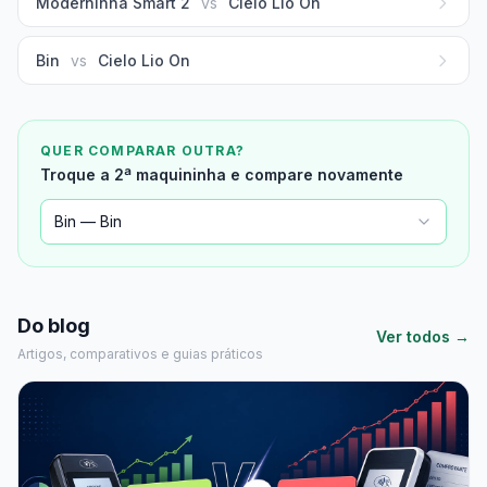
Moderninha Smart 2
vs
Cielo Lio On
Bin
vs
Cielo Lio On
QUER COMPARAR OUTRA?
Troque a 2ª maquininha e compare novamente
Bin — Bin
Do blog
Ver todos →
Artigos, comparativos e guias práticos