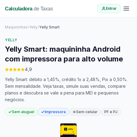
Calculadora
de Taxas
Entrar
Maquininhas
›
Yelly
›
Yelly Smart
YELLY
Yelly Smart: maquininha Android
com impressora para alto volume
4,9
Yelly Smart: débito a 1,45%, crédito 1x a 2,48%, Pix a 0,50%.
Sem mensalidade. Veja taxas, simule suas vendas, compare
planos e descubra se vale a pena para MEI e pequenos
negócios.
Sem aluguel
Impressora
Sem celular
PF e PJ