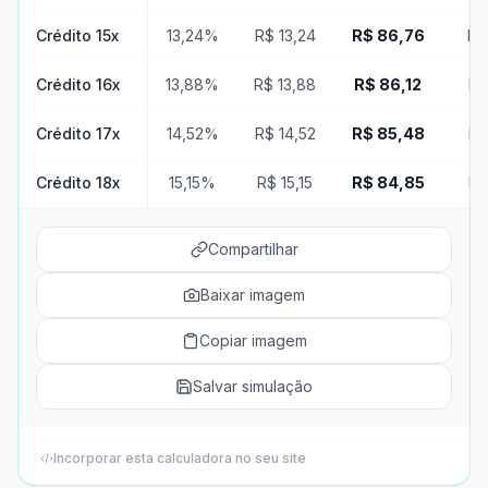
Crédito 15x
13,24%
R$ 13,24
R$ 86,76
R$
Crédito 16x
13,88%
R$ 13,88
R$ 86,12
R$
Crédito 17x
14,52%
R$ 14,52
R$ 85,48
R$
Crédito 18x
15,15%
R$ 15,15
R$ 84,85
R$
Compartilhar
Baixar imagem
Copiar imagem
Salvar simulação
Incorporar esta calculadora no seu site