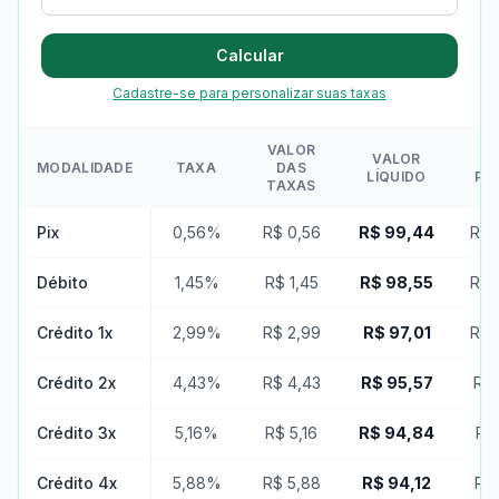
Calcular
Cadastre-se para personalizar suas taxas
VALOR
VALOR
MODALIDADE
TAXA
DAS
LÍQUIDO
PA
TAXAS
Pix
0,56%
R$ 0,56
R$ 99,44
R$ 
Débito
1,45%
R$ 1,45
R$ 98,55
R$ 
Crédito 1x
2,99%
R$ 2,99
R$ 97,01
R$ 
Crédito 2x
4,43%
R$ 4,43
R$ 95,57
R$ 
Crédito 3x
5,16%
R$ 5,16
R$ 94,84
R$
Crédito 4x
5,88%
R$ 5,88
R$ 94,12
R$ 