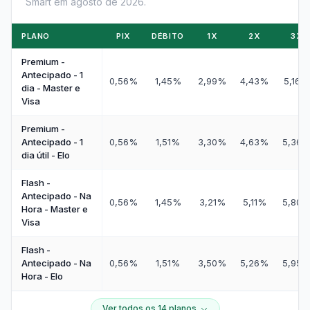
Smart em agosto de 2026.
PLANO
PIX
DÉBITO
1X
2X
3X
Premium -
Antecipado - 1
0,56%
1,45%
2,99%
4,43%
5,16%
dia - Master e
Visa
Premium -
Antecipado - 1
0,56%
1,51%
3,30%
4,63%
5,36
dia útil - Elo
Flash -
Antecipado - Na
0,56%
1,45%
3,21%
5,11%
5,80
Hora - Master e
Visa
Flash -
Antecipado - Na
0,56%
1,51%
3,50%
5,26%
5,95
Hora - Elo
Ver todos os 14 planos