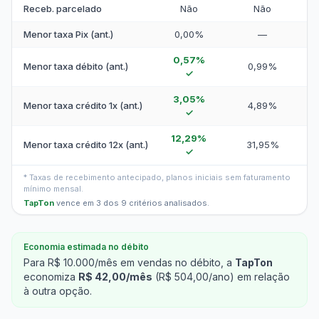
Receb. parcelado
Não
Não
Menor taxa Pix (ant.)
0,00%
—
0,57%
Menor taxa débito (ant.)
0,99%
✓
3,05%
Menor taxa crédito 1x (ant.)
4,89%
✓
12,29%
Menor taxa crédito 12x (ant.)
31,95%
✓
* Taxas de recebimento antecipado, planos iniciais sem faturamento
mínimo mensal.
TapTon
vence em 3 dos 9 critérios analisados.
Economia estimada no débito
Para R$ 10.000/mês em vendas no débito, a
TapTon
economiza
R$ 42,00/mês
(R$ 504,00/ano) em relação
à outra opção.