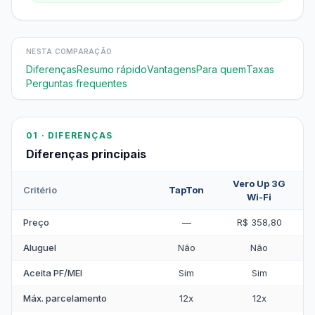
NESTA COMPARAÇÃO
Diferenças
Resumo rápido
Vantagens
Para quem
Taxas
Perguntas frequentes
01 · DIFERENÇAS
Diferenças principais
Vero Up 3G
Critério
TapTon
Wi-Fi
Preço
—
R$ 358,80
Aluguel
Não
Não
Aceita PF/MEI
Sim
Sim
Máx. parcelamento
12x
12x