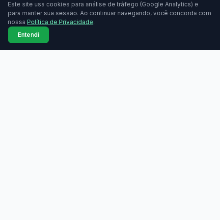
Este site usa cookies para análise de tráfego (Google Analytics) e
para manter sua sessão. Ao continuar navegando, você concorda com
nossa
Política de Privacidade
.
Entendi
MAQUININHAS
Maquininhas
Todas as marcas
Compare taxas de
Comparador lado a lado
maquininhas de cartão.
Grátis, sem cadastro.
Bandeiras aceitas
Tabela de taxas
Ranking de taxas
Índice de taxas
Guia de compra