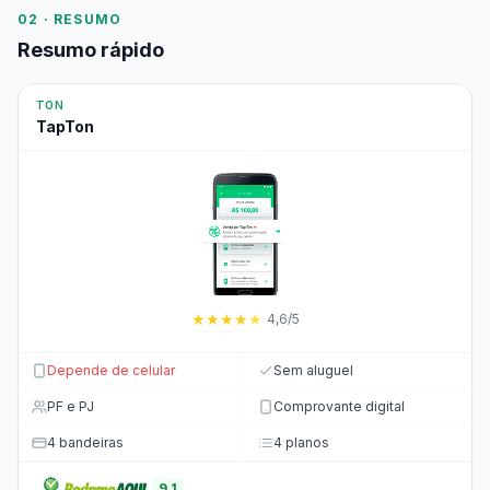
02 · RESUMO
Resumo rápido
TON
TapTon
★
★
★
★
★
4,6/5
Depende de celular
Sem aluguel
PF e PJ
Comprovante digital
4 bandeiras
4 planos
9,1