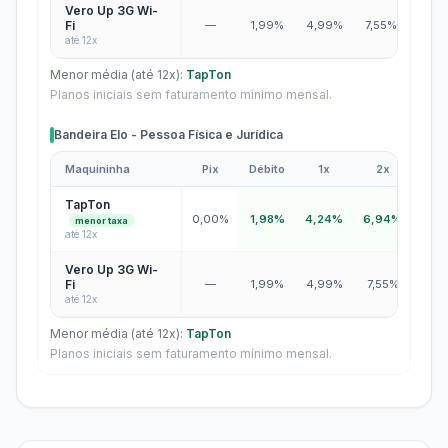
Vero Up 3G Wi-
Fi
—
1,99%
4,99%
7,55%
10,1
até 12x
Menor média (até 12x):
TapTon
Planos iniciais sem faturamento mínimo mensal.
Bandeira Elo - Pessoa Física e Jurídica
Maquininha
Pix
Débito
1x
2x
3x
Bandeira Elo - Pessoa Física e Jurídica
TapTon
0,00%
1,98%
4,24%
6,94%
7,7
menor taxa
até 12x
Vero Up 3G Wi-
Fi
—
1,99%
4,99%
7,55%
10,1
até 12x
Menor média (até 12x):
TapTon
Planos iniciais sem faturamento mínimo mensal.