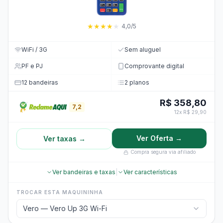
★
★
★
★
★
4,0/5
WiFi / 3G
Sem aluguel
PF e PJ
Comprovante digital
12 bandeiras
2 planos
R$ 358,80
7,2
12x R$ 29,90
Ver Oferta →
Ver taxas →
Compra segura via afiliado
Ver bandeiras e taxas
|
Ver características
TROCAR ESTA MAQUININHA
Vero — Vero Up 3G Wi-Fi