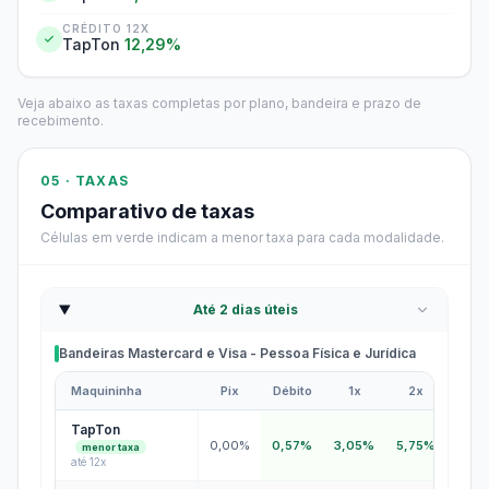
CRÉDITO 12X
TapTon
12,29%
Veja abaixo as taxas completas por plano, bandeira e prazo de
recebimento.
05 · TAXAS
Comparativo de taxas
Células em verde indicam a menor taxa para cada modalidade.
Até 2 dias úteis
Bandeiras Mastercard e Visa - Pessoa Física e Jurídica
Maquininha
Pix
Débito
1x
2x
3x
Bandeiras Mastercard e Visa - Pessoa Física e Jurídica
TapTon
0,00%
0,57%
3,05%
5,75%
6,5
menor taxa
até 12x