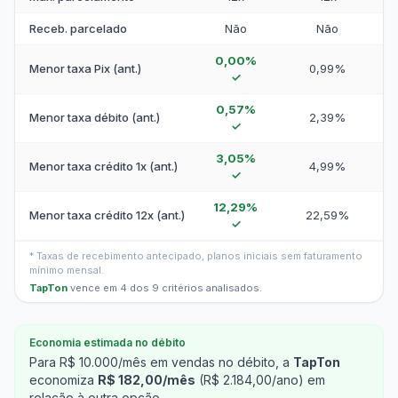
Receb. parcelado
Não
Não
0,00%
Menor taxa Pix (ant.)
0,99%
✓
0,57%
Menor taxa débito (ant.)
2,39%
✓
3,05%
Menor taxa crédito 1x (ant.)
4,99%
✓
12,29%
Menor taxa crédito 12x (ant.)
22,59%
✓
* Taxas de recebimento antecipado, planos iniciais sem faturamento
mínimo mensal.
TapTon
vence em 4 dos 9 critérios analisados.
Economia estimada no débito
Para R$ 10.000/mês em vendas no débito, a
TapTon
economiza
R$ 182,00/mês
(R$ 2.184,00/ano) em
relação à outra opção.