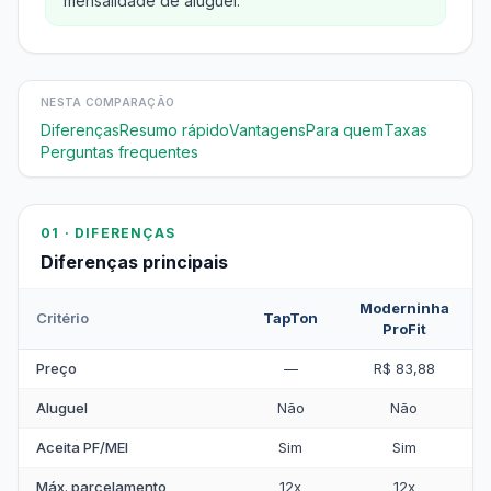
mensalidade de aluguel.
NESTA COMPARAÇÃO
Diferenças
Resumo rápido
Vantagens
Para quem
Taxas
Perguntas frequentes
01 · DIFERENÇAS
Diferenças principais
Moderninha
Critério
TapTon
ProFit
Preço
—
R$ 83,88
Aluguel
Não
Não
Aceita PF/MEI
Sim
Sim
Máx. parcelamento
12x
12x