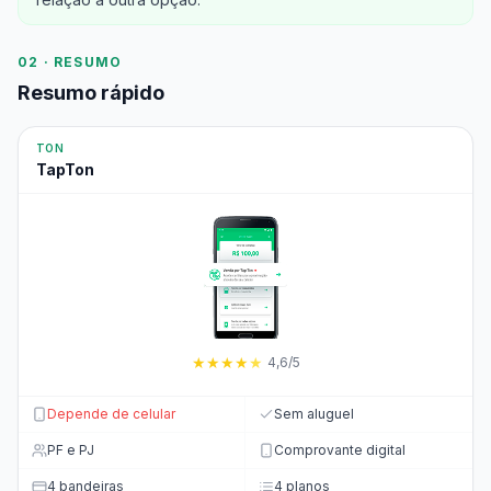
02 · RESUMO
Resumo rápido
TON
TapTon
★
★
★
★
★
4,6/5
Depende de celular
Sem aluguel
PF e PJ
Comprovante digital
4 bandeiras
4 planos