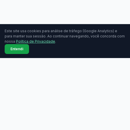
Este site usa cookies para análise de tráfego (Google Analytics) e
para manter sua sessão. Ao continuar navegando, você concorda com
nossa
Política de Privacidade
.
Entendi
MAQUININHAS
Maquininhas
Todas as marcas
Compare taxas de
Comparador lado a lado
maquininhas de cartão.
Grátis, sem cadastro.
Bandeiras aceitas