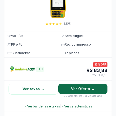
★
★
★
★
★
4,5/5
WiFi / 3G
Sem aluguel
PF e PJ
Recibo impresso
17 bandeiras
17 planos
13% OFF
8,3
R$ 83,88
12x R$ 6,99
Ver Oferta →
Ver taxas →
Compra segura via afiliado
Ver bandeiras e taxas
|
Ver características