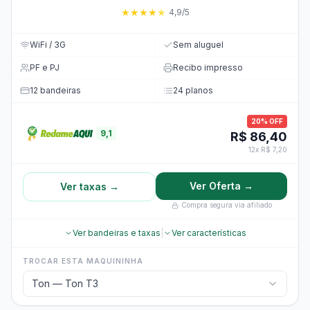
★
★
★
★
★
4,9/5
WiFi / 3G
Sem aluguel
PF e PJ
Recibo impresso
12 bandeiras
24 planos
20% OFF
9,1
R$ 86,40
12x R$ 7,20
Ver Oferta →
Ver taxas →
Compra segura via afiliado
Ver bandeiras e taxas
|
Ver características
TROCAR ESTA MAQUININHA
Ton — Ton T3