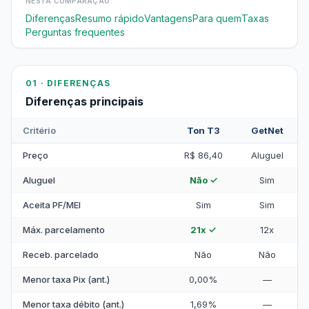
NESTA COMPARAÇÃO
Diferenças
Resumo rápido
Vantagens
Para quem
Taxas
Perguntas frequentes
01 · DIFERENÇAS
Diferenças principais
Critério
Ton T3
GetNet
Preço
R$ 86,40
Aluguel
Aluguel
Não ✓
Sim
Aceita PF/MEI
Sim
Sim
Máx. parcelamento
21x ✓
12x
Receb. parcelado
Não
Não
Menor taxa Pix (ant.)
0,00%
—
Menor taxa débito (ant.)
1,69%
—