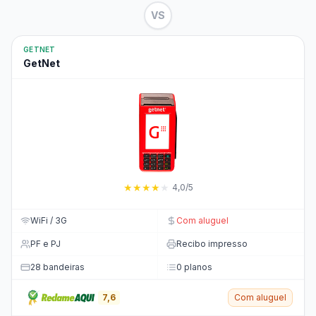
VS
GETNET
GetNet
★
★
★
★
★
4,0/5
WiFi / 3G
Com aluguel
PF e PJ
Recibo impresso
28 bandeiras
0 planos
7,6
Com aluguel