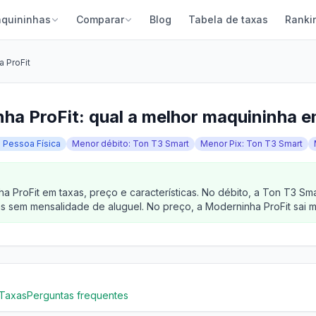
quininhas
Comparar
Blog
Tabela de taxas
Ranki
 ProFit
ha ProFit: qual a melhor maquininha 
a Pessoa Física
Menor débito: Ton T3 Smart
Menor Pix: Ton T3 Smart
 ProFit em taxas, preço e características. No débito, a Ton T3 S
s sem mensalidade de aluguel. No preço, a Moderninha ProFit sai ma
Taxas
Perguntas frequentes