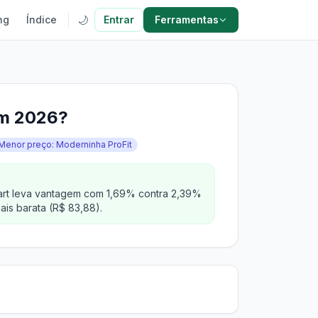
🌙
ng
Índice
Entrar
Ferramentas
em 2026?
Menor preço: Moderninha ProFit
mart leva vantagem com 1,69% contra 2,39%
is barata (R$ 83,88).