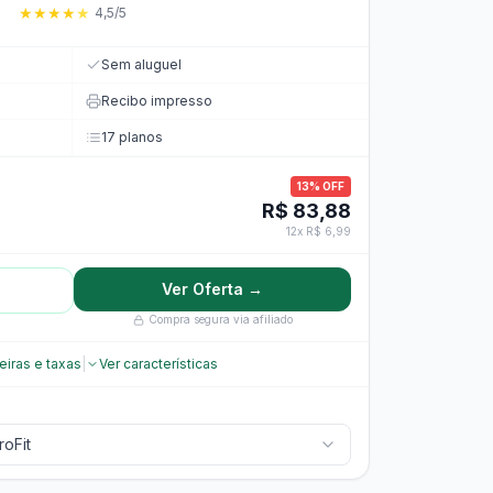
★
★
★
★
★
4,5/5
Sem aluguel
Recibo impresso
17 planos
13% OFF
R$ 83,88
12x R$ 6,99
Ver Oferta →
Compra segura via afiliado
eiras e taxas
|
Ver características
oFit