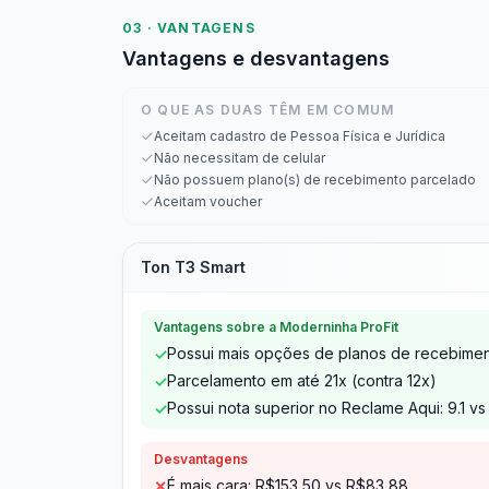
03 · VANTAGENS
Vantagens e desvantagens
O QUE AS DUAS TÊM EM COMUM
Aceitam cadastro de Pessoa Física e Jurídica
Não necessitam de celular
Não possuem plano(s) de recebimento parcelado
Aceitam voucher
Ton T3 Smart
Vantagens sobre a Moderninha ProFit
Possui mais opções de planos de recebiment
✓
Parcelamento em até 21x (contra 12x)
✓
Possui nota superior no Reclame Aqui: 9.1 vs
✓
Desvantagens
É mais cara: R$153,50 vs R$83,88
✕