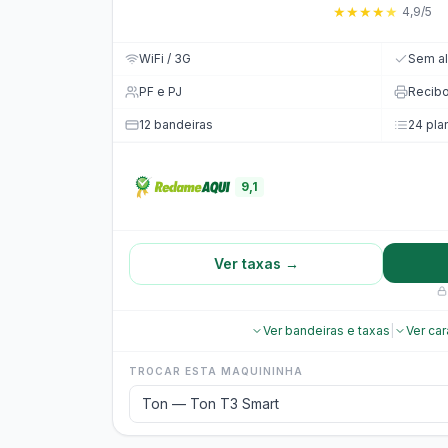
★
★
★
★
★
4,9/5
WiFi / 3G
Sem al
PF e PJ
Recib
12 bandeiras
24 pla
9,1
Ver taxas →
Ver bandeiras e taxas
|
Ver car
TROCAR ESTA MAQUININHA
Ton — Ton T3 Smart