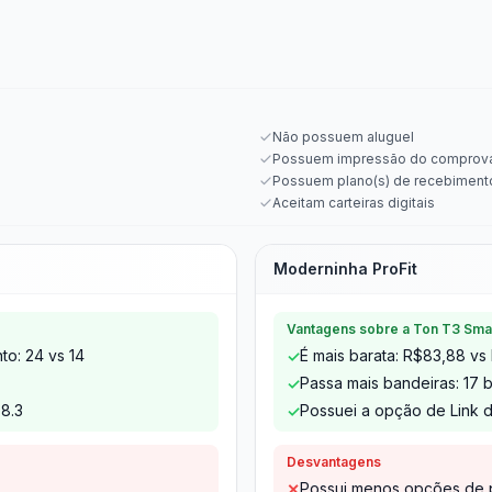
Não possuem aluguel
Possuem impressão do comprov
Possuem plano(s) de recebiment
Aceitam carteiras digitais
Moderninha ProFit
Vantagens sobre a Ton T3 Sma
o: 24 vs 14
É mais barata: R$83,88 vs
✓
Passa mais bandeiras: 17 
✓
 8.3
Possuei a opção de Link
✓
Desvantagens
Possui menos opções de p
✕