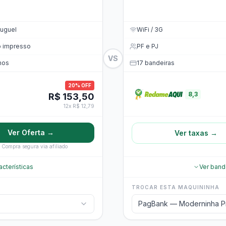
uguel
WiFi / 3G
o impresso
PF e PJ
VS
nos
17 bandeiras
20% OFF
8,3
R$ 153,50
12x R$ 12,79
Ver Oferta →
Ver taxas →
Compra segura via afiliado
acterísticas
Ver band
TROCAR ESTA MAQUININHA
PagBank — Moderninha Pr