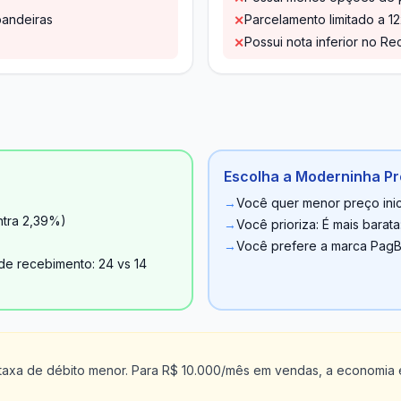
bandeiras
Parcelamento limitado a 12
✕
Possui nota inferior no Rec
✕
Escolha a Moderninha Pro
→
Você quer menor preço inic
ntra 2,39%)
→
Você prioriza: É mais barat
→
Você prefere a marca Pag
de recebimento: 24 vs 14
 taxa de débito menor. Para R$ 10.000/mês em vendas, a economia