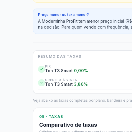
Preço menor ou taxa menor?
A Moderninha ProFit tem menor preço inicial (
na decisão. Para quem vende com frequência, a
RESUMO DAS TAXAS
PIX
Ton T3 Smart
0,00%
CRÉDITO À VISTA
Ton T3 Smart
3,86%
Veja abaixo as taxas completas por plano, bandeira e pr
05 · TAXAS
Comparativo de taxas
Células em verde indicam a menor taxa para cada mo