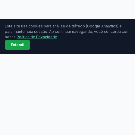
Este site usa cookies para análise de tráfego (Google Analytics) e
para manter sua sessão. Ao continuar navegando, você concorda com
nossa
Política de Privacidade
.
Entendi
MAQUININHAS
Maquininhas
Todas as marcas
Compare taxas de
Comparador lado a lado
maquininhas de cartão.
Grátis, sem cadastro.
Bandeiras aceitas
Tabela de taxas