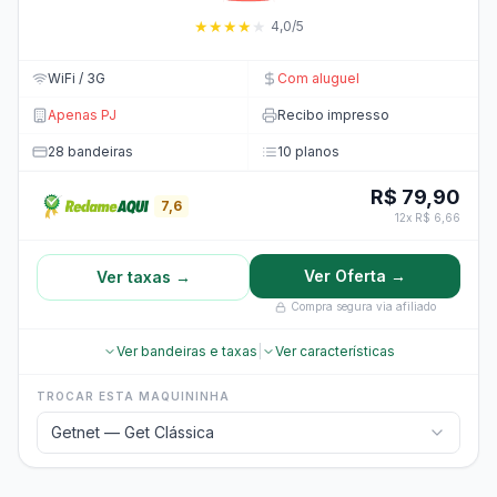
★
★
★
★
★
4,0/5
WiFi / 3G
Com aluguel
Apenas PJ
Recibo impresso
28 bandeiras
10 planos
R$ 79,90
7,6
12x R$ 6,66
Ver Oferta →
Ver taxas →
Compra segura via afiliado
Ver bandeiras e taxas
|
Ver características
TROCAR ESTA MAQUININHA
Getnet — Get Clássica