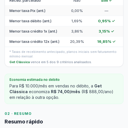
Receb. parcelado
Não
Sim ✓
Menor taxa Pix (ant.)
0,00%
—
Menor taxa débito (ant.)
1,69%
0,95% ✓
Menor taxa crédito 1x (ant.)
3,86%
3,15% ✓
Menor taxa crédito 12x (ant.)
20,39%
16,85% ✓
* Taxas de recebimento antecipado, planos iniciais sem faturamento
mínimo mensal.
Get Clássica
vence em 5 dos 9 critérios analisados.
Economia estimada no débito
Para R$ 10.000/mês em vendas no débito, a
Get
Clássica
economiza
R$ 74,00/mês
(R$ 888,00/ano)
em relação à outra opção.
02 · RESUMO
Resumo rápido