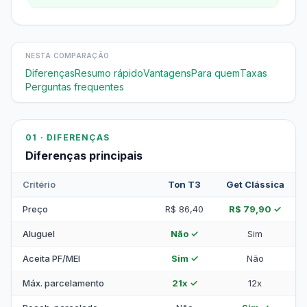
NESTA COMPARAÇÃO
Diferenças
Resumo rápido
Vantagens
Para quem
Taxas
Perguntas frequentes
01 · DIFERENÇAS
Diferenças principais
Critério
Ton T3
Get Clássica
Preço
R$ 86,40
R$ 79,90 ✓
Aluguel
Não ✓
Sim
Aceita PF/MEI
Sim ✓
Não
Máx. parcelamento
21x ✓
12x