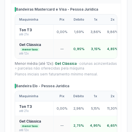
Bandeiras Mastercard e Visa - Pessoa Jurídica
Maquininha
Pix
Débito
1x
2x
3x
Bandeiras Mastercard e Visa - Pessoa Jurídica
Ton T3
0,00%
1,69%
3,86%
9,86%
11,2
até 21x
Get Clássica
—
0,95%
3,15%
4,85%
6,0
menor taxa
até 12x
Menor média (até 12x):
Get Clássica
·
colunas acinzentadas
= parcelas não oferecidas pela máquina
Planos iniciais sem faturamento mínimo mensal.
Bandeira Elo - Pessoa Jurídica
Maquininha
Pix
Débito
1x
2x
3x
Bandeira Elo - Pessoa Jurídica
Ton T3
0,00%
2,98%
5,15%
11,30%
12,6
até 21x
Get Clássica
—
2,75%
4,95%
6,65%
7,8
menor taxa
até 12x