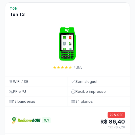
TON
Ton T3
★
★
★
★
★
4,9/5
WiFi / 3G
Sem aluguel
PF e PJ
Recibo impresso
12 bandeiras
24 planos
20% OFF
9,1
R$ 86,40
12x R$ 7,20