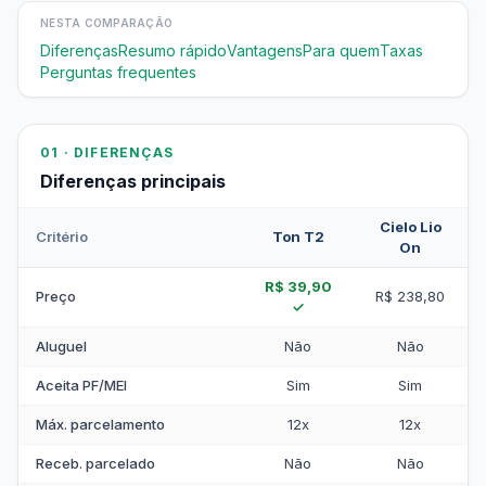
NESTA COMPARAÇÃO
Diferenças
Resumo rápido
Vantagens
Para quem
Taxas
Perguntas frequentes
01 · DIFERENÇAS
Diferenças principais
Cielo Lio
Critério
Ton T2
On
R$ 39,90
Preço
R$ 238,80
✓
Aluguel
Não
Não
Aceita PF/MEI
Sim
Sim
Máx. parcelamento
12x
12x
Receb. parcelado
Não
Não