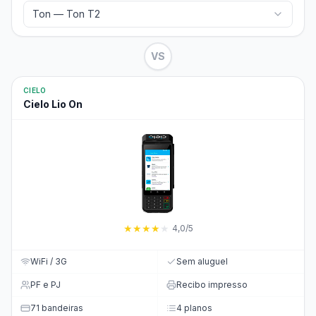
Ton — Ton T2
VS
CIELO
Cielo Lio On
★
★
★
★
★
4,0/5
WiFi / 3G
Sem aluguel
PF e PJ
Recibo impresso
71 bandeiras
4 planos