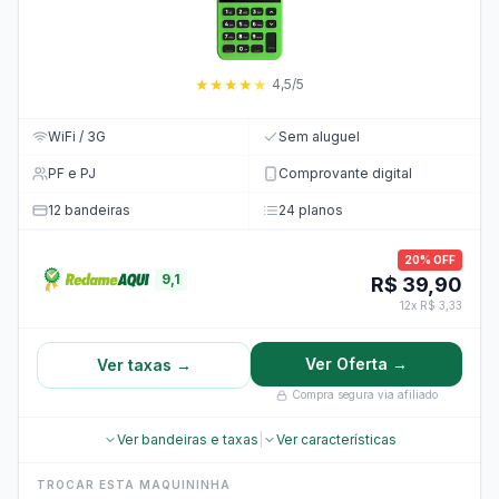
★
★
★
★
★
4,5/5
WiFi / 3G
Sem aluguel
PF e PJ
Comprovante digital
12 bandeiras
24 planos
20% OFF
9,1
R$ 39,90
12x R$ 3,33
Ver Oferta →
Ver taxas →
Compra segura via afiliado
Ver bandeiras e taxas
|
Ver características
TROCAR ESTA MAQUININHA