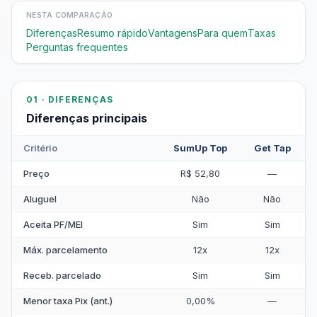
NESTA COMPARAÇÃO
Diferenças
Resumo rápido
Vantagens
Para quem
Taxas
Perguntas frequentes
01 · DIFERENÇAS
Diferenças principais
Critério
SumUp Top
Get Tap
Preço
R$ 52,80
—
Aluguel
Não
Não
Aceita PF/MEI
Sim
Sim
Máx. parcelamento
12x
12x
Receb. parcelado
Sim
Sim
Menor taxa Pix (ant.)
0,00%
—