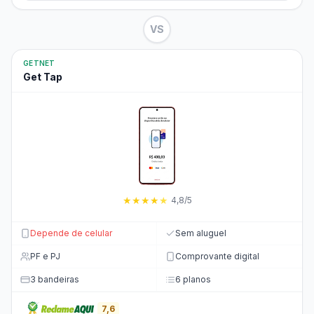
VS
GETNET
Get Tap
★
★
★
★
★
4,8/5
Depende de celular
Sem aluguel
PF e PJ
Comprovante digital
3 bandeiras
6 planos
7,6