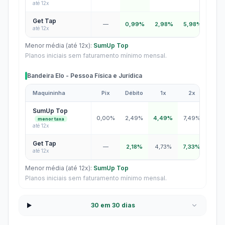
até 12x
Get Tap
—
0,99%
2,98%
5,98%
6,9
até 12x
Menor média (até 12x):
SumUp Top
Planos iniciais sem faturamento mínimo mensal.
Bandeira Elo - Pessoa Física e Jurídica
Maquininha
Pix
Débito
1x
2x
3x
Bandeira Elo - Pessoa Física e Jurídica
SumUp Top
0,00%
2,49%
4,49%
7,49%
8,4
menor taxa
até 12x
Get Tap
—
2,18%
4,73%
7,33%
8,4
até 12x
Menor média (até 12x):
SumUp Top
Planos iniciais sem faturamento mínimo mensal.
30 em 30 dias