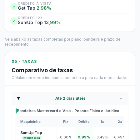
CRÉDITO À VISTA
Get Tap
2,98%
CRÉDITO 12X
SumUp Top
13,99%
Veja abaixo as taxas completas por plano, bandeira e prazo de
recebimento.
05 · TAXAS
Comparativo de taxas
Células em verde indicam a menor taxa para cada modalidade.
Até 2 dias úteis
Bandeiras Mastercard e Visa - Pessoa Física e Jurídica
Maquininha
Pix
Débito
1x
2x
3x
Bandeiras Mastercard e Visa - Pessoa Física e Jurídica
SumUp Top
0,00%
0,99%
3,49%
6,49%
7,4
menor taxa