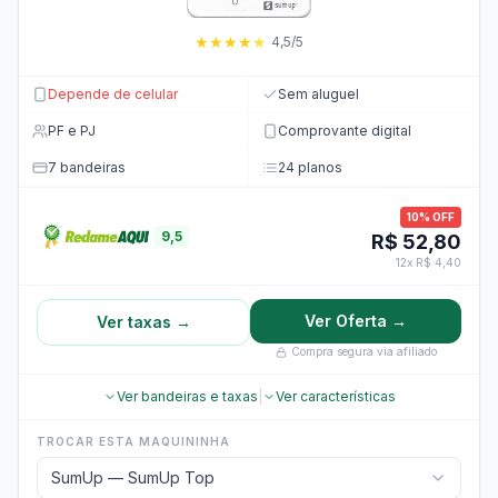
★
★
★
★
★
4,5/5
Depende de celular
Sem aluguel
PF e PJ
Comprovante digital
7 bandeiras
24 planos
10% OFF
9,5
R$ 52,80
12x R$ 4,40
Ver Oferta →
Ver taxas →
Compra segura via afiliado
Ver bandeiras e taxas
|
Ver características
TROCAR ESTA MAQUININHA
SumUp — SumUp Top