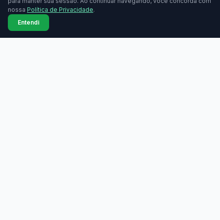
para manter sua sessão. Ao continuar navegando, você concorda com
nossa
Política de Privacidade
.
Entendi
MAQUININHAS
Maquininhas
Todas as marcas
Compare taxas de
Comparador lado a lado
maquininhas de cartão.
Grátis, sem cadastro.
Bandeiras aceitas
Tabela de taxas
Ranking de taxas
Índice de taxas
Guia de compra