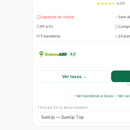
★
★
★
★
★
4,5/5
Depende de celular
Sem al
PF e PJ
Compro
7 bandeiras
24 pla
9,5
Ver taxas →
Ver bandeiras e taxas
|
Ver car
TROCAR ESTA MAQUININHA
SumUp — SumUp Top