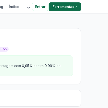
🌙
ng
Índice
Entrar
Ferramentas
p Top
a vantagem com 0,95% contra 0,99% da