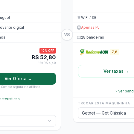
uguel
WiFi / 3G
vante digital
Apenas PJ
VS
nos
28 bandeiras
10% OFF
7,6
R$ 52,80
12x R$ 4,40
Ver taxas →
Ver Oferta →
Compra segura via afiliado
Ver band
acterísticas
TROCAR ESTA MAQUININHA
Getnet — Get Clássica