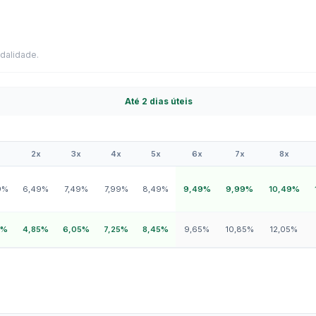
dalidade.
Até 2 dias úteis
2x
3x
4x
5x
6x
7x
8x
9%
6,49%
7,49%
7,99%
8,49%
9,49%
9,99%
10,49%
5%
4,85%
6,05%
7,25%
8,45%
9,65%
10,85%
12,05%