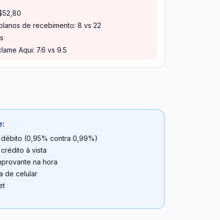
R$52,80
lanos de recebimento: 8 vs 22
is
lame Aqui: 7.6 vs 9.5
e:
 débito (0,95% contra 0,99%)
rédito à vista
mprovante na hora
a de celular
et