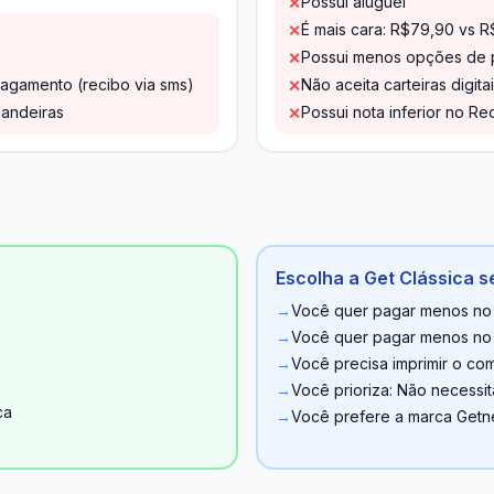
Possui aluguel
✕
É mais cara: R$79,90 vs 
✕
Possui menos opções de p
✕
agamento (recibo via sms)
Não aceita carteiras digita
✕
bandeiras
Possui nota inferior no Rec
✕
Escolha a Get Clássica s
→
Você quer pagar menos no
→
Você quer pagar menos no c
→
Você precisa imprimir o co
→
Você prioriza: Não necessit
ca
→
Você prefere a marca Getn