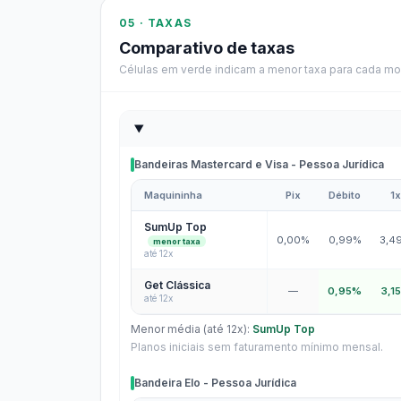
05 · TAXAS
Comparativo de taxas
Células em verde indicam a menor taxa para cada mo
Bandeiras Mastercard e Visa - Pessoa Jurídica
Maquininha
Pix
Débito
1x
Bandeiras Mastercard e Visa - Pessoa Jurídica
SumUp Top
0,00%
0,99%
3,4
menor taxa
até 12x
Get Clássica
—
0,95%
3,1
até 12x
Menor média (até 12x):
SumUp Top
Planos iniciais sem faturamento mínimo mensal.
Bandeira Elo - Pessoa Jurídica