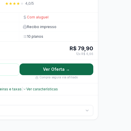
★
★
★
★
★
4,0/5
Com aluguel
Recibo impresso
10 planos
R$ 79,90
12x R$ 6,66
Ver Oferta →
Compra segura via afiliado
eiras e taxas
|
Ver características