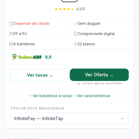
★
★
★
★
★
4,9/5
Depende de celular
Sem aluguel
PF e PJ
Comprovante digital
4 bandeiras
22 planos
8,8
Ver Oferta →
Ver taxas →
Compra segura via afiliado
Ver bandeiras e taxas
|
Ver características
TROCAR ESTA MAQUININHA
InfinitePay — InfiniteTap