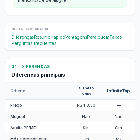
mensalidade de aluguel.
NESTA COMPARAÇÃO
Diferenças
Resumo rápido
Vantagens
Para quem
Taxas
Perguntas frequentes
01 · DIFERENÇAS
Diferenças principais
SumUp
Critério
InfiniteTap
Solo
Preço
R$ 118,80
—
Aluguel
Não
Não
Aceita PF/MEI
Sim
Sim
Máx. parcelamento
12x
12x