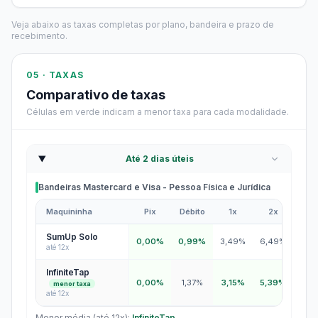
Veja abaixo as taxas completas por plano, bandeira e prazo de
recebimento.
05 · TAXAS
Comparativo de taxas
Células em verde indicam a menor taxa para cada modalidade.
Até 2 dias úteis
Bandeiras Mastercard e Visa - Pessoa Física e Jurídica
Maquininha
Pix
Débito
1x
2x
3x
Bandeiras Mastercard e Visa - Pessoa Física e Jurídica
SumUp Solo
0,00%
0,99%
3,49%
6,49%
7,4
até 12x
InfiniteTap
0,00%
1,37%
3,15%
5,39%
6,1
menor taxa
até 12x
Menor média (até 12x):
InfiniteTap