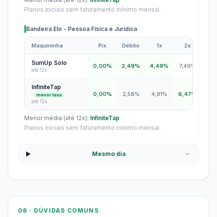
Planos iniciais sem faturamento mínimo mensal.
Bandeira Elo - Pessoa Física e Jurídica
Maquininha
Pix
Débito
1x
2x
3
Bandeira Elo - Pessoa Física e Jurídica
SumUp Solo
0,00%
2,49%
4,49%
7,49%
8,
até 12x
InfiniteTap
0,00%
2,58%
4,91%
6,47%
7,
menor taxa
até 12x
Menor média (até 12x):
InfiniteTap
Planos iniciais sem faturamento mínimo mensal.
Mesmo dia
06 · DÚVIDAS COMUNS