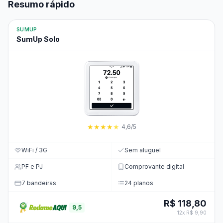
Resumo rápido
SUMUP
SumUp Solo
★
★
★
★
★
4,6/5
WiFi / 3G
Sem aluguel
PF e PJ
Comprovante digital
7 bandeiras
24 planos
R$ 118,80
9,5
12x R$ 9,90