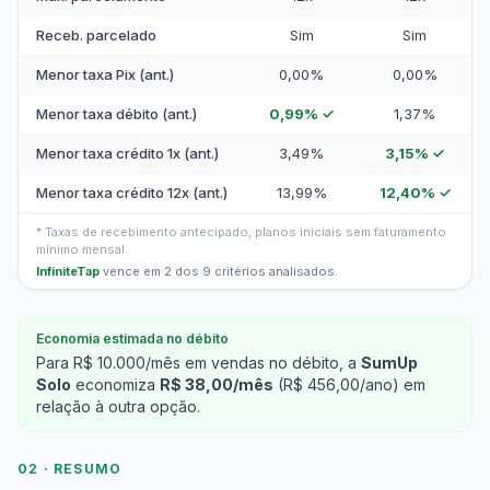
Receb. parcelado
Sim
Sim
Menor taxa Pix (ant.)
0,00%
0,00%
Menor taxa débito (ant.)
0,99% ✓
1,37%
Menor taxa crédito 1x (ant.)
3,49%
3,15% ✓
Menor taxa crédito 12x (ant.)
13,99%
12,40% ✓
* Taxas de recebimento antecipado, planos iniciais sem faturamento
mínimo mensal.
InfiniteTap
vence em 2 dos 9 critérios analisados.
Economia estimada no débito
Para R$ 10.000/mês em vendas no débito, a
SumUp
Solo
economiza
R$ 38,00/mês
(R$ 456,00/ano) em
relação à outra opção.
02 · RESUMO