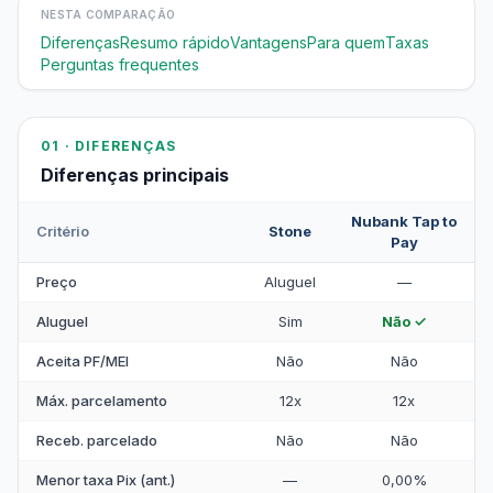
NESTA COMPARAÇÃO
Diferenças
Resumo rápido
Vantagens
Para quem
Taxas
Perguntas frequentes
01 · DIFERENÇAS
Diferenças principais
Nubank Tap to
Critério
Stone
Pay
Preço
Aluguel
—
Aluguel
Sim
Não ✓
Aceita PF/MEI
Não
Não
Máx. parcelamento
12x
12x
Receb. parcelado
Não
Não
Menor taxa Pix (ant.)
—
0,00%