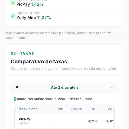
CRÉDITO À VISTA
PicPay
1,42%
CRÉDITO 12X
Yelly Mini
11,27%
Veja abaixo as taxas completas por plano, bandeira e prazo de
recebimento.
05 · TAXAS
Comparativo de taxas
Células em verde indicam a menor taxa para cada modalidade.
Até 2 dias úteis
Bandeiras Mastercard e Visa - Pessoa Física
Maquininha
Pix
Débito
1x
2x
3x
Bandeiras Mastercard e Visa - Pessoa Física
PicPay
—
—
4,29%
10,31%
12,3
até 12x