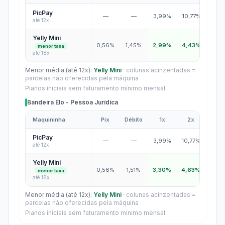
Bandeiras Mastercard e Visa - Pessoa Jurídica
PicPay
—
—
3,99%
10,77%
13,1
até 12x
Yelly Mini
0,56%
1,45%
2,99%
4,43%
5,16
menor taxa
até 18x
Menor média (até 12x):
Yelly Mini
·
colunas acinzentadas =
parcelas não oferecidas pela máquina
Planos iniciais sem faturamento mínimo mensal.
Bandeira Elo - Pessoa Jurídica
Maquininha
Pix
Débito
1x
2x
3x
Bandeira Elo - Pessoa Jurídica
PicPay
—
—
3,99%
10,77%
13,1
até 12x
Yelly Mini
0,56%
1,51%
3,30%
4,63%
5,3
menor taxa
até 18x
Menor média (até 12x):
Yelly Mini
·
colunas acinzentadas =
parcelas não oferecidas pela máquina
Planos iniciais sem faturamento mínimo mensal.