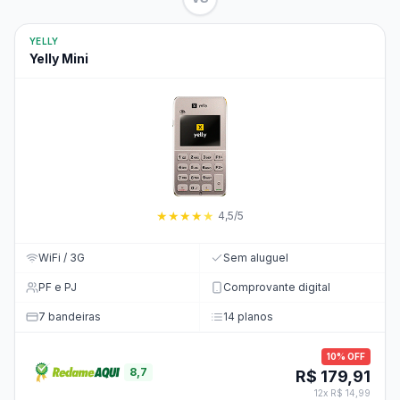
YELLY
Yelly Mini
★
★
★
★
★
4,5/5
WiFi / 3G
Sem aluguel
PF e PJ
Comprovante digital
7 bandeiras
14 planos
10% OFF
8,7
R$ 179,91
12x R$ 14,99