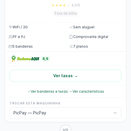
★
★
★
★
★
4,0/5
Fora de linha
WiFi / 3G
Sem aluguel
PF e PJ
Comprovante digital
5 bandeiras
7 planos
8,6
Ver taxas →
Ver bandeiras e taxas
|
Ver características
TROCAR ESTA MAQUININHA
PicPay — PicPay
VS