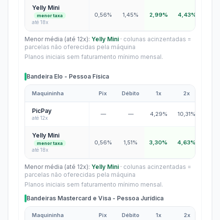
Yelly Mini
0,56%
1,45%
2,99%
4,43%
5,1
menor taxa
até 18x
Menor média (até 12x):
Yelly Mini
·
colunas acinzentadas =
parcelas não oferecidas pela máquina
Planos iniciais sem faturamento mínimo mensal.
Bandeira Elo - Pessoa Física
Maquininha
Pix
Débito
1x
2x
3x
Bandeira Elo - Pessoa Física
PicPay
—
—
4,29%
10,31%
12,3
até 12x
Yelly Mini
0,56%
1,51%
3,30%
4,63%
5,3
menor taxa
até 18x
Menor média (até 12x):
Yelly Mini
·
colunas acinzentadas =
parcelas não oferecidas pela máquina
Planos iniciais sem faturamento mínimo mensal.
Bandeiras Mastercard e Visa - Pessoa Jurídica
Maquininha
Pix
Débito
1x
2x
3x