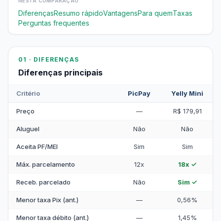
NESTA COMPARAÇÃO
Diferenças
Resumo rápido
Vantagens
Para quem
Taxas
Perguntas frequentes
01 · DIFERENÇAS
Diferenças principais
Critério
PicPay
Yelly Mini
Preço
—
R$ 179,91
Aluguel
Não
Não
Aceita PF/MEI
Sim
Sim
Máx. parcelamento
12x
18x ✓
Receb. parcelado
Não
Sim ✓
Menor taxa Pix (ant.)
—
0,56%
Menor taxa débito (ant.)
—
1,45%