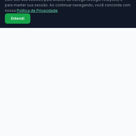
para manter sua sessão. Ao continuar navegando, você concorda com
nossa
Política de Privacidade
.
Entendi
MAQUININHAS
Maquininhas
Todas as marcas
Compare taxas de
Comparador lado a lado
maquininhas de cartão.
Grátis, sem cadastro.
Bandeiras aceitas
Tabela de taxas
Ranking de taxas
Índice de taxas
Guia de compra