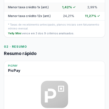
Menor taxa crédito 1x (ant.)
1,42% ✓
2,99%
Menor taxa crédito 12x (ant.)
24,21%
11,27% ✓
* Taxas de recebimento antecipado, planos iniciais sem faturamento
mínimo mensal.
Yelly Mini
vence em 3 dos 9 critérios analisados.
02 · RESUMO
Resumo rápido
PICPAY
PicPay