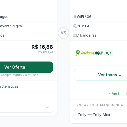
uguel
WiFi / 3G
vante digital
PF e PJ
VS
nos
7 bandeiras
R$ 16,88
12x R$ 1,41
8,7
Ver Oferta →
Ver taxas →
Compra segura via afiliado
acterísticas
Ver band
TROCAR ESTA MAQUININHA
Yelly — Yelly Mini