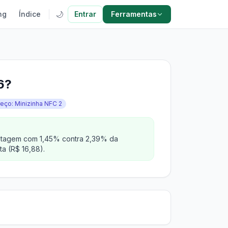
🌙
ng
Índice
Entrar
Ferramentas
6?
eço: Minizinha NFC 2
 vantagem com 1,45% contra 2,39% da
a (R$ 16,88).