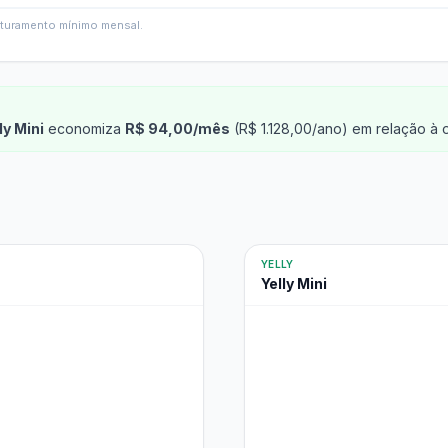
faturamento mínimo mensal.
ly Mini
economiza
R$ 94,00/mês
(R$ 1.128,00/ano) em relação à 
YELLY
Yelly Mini