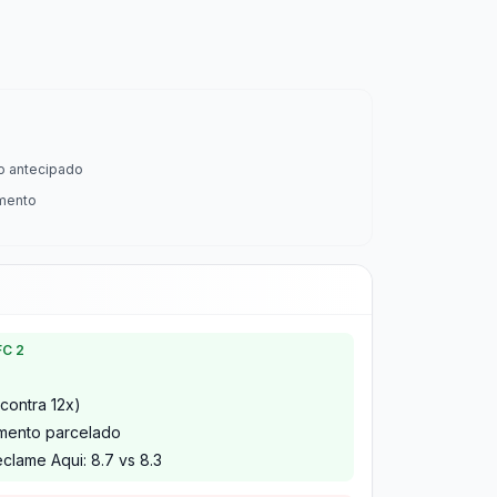
o antecipado
mento
FC 2
contra 12x)
imento parcelado
clame Aqui: 8.7 vs 8.3