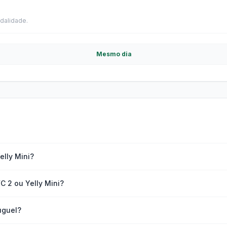
dalidade.
Mesmo dia
elly Mini?
C 2 ou Yelly Mini?
uguel?