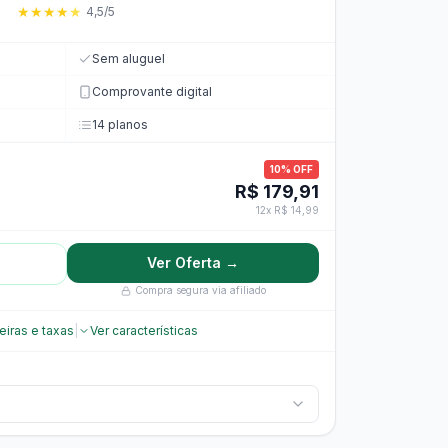
★
★
★
★
★
4,5/5
Sem aluguel
Comprovante digital
14 planos
10% OFF
R$ 179,91
12x R$ 14,99
Ver Oferta →
Compra segura via afiliado
eiras e taxas
|
Ver características