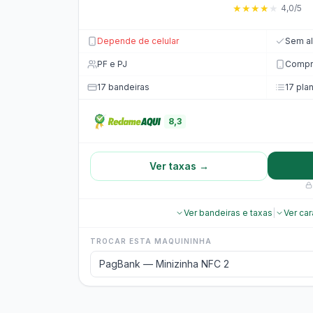
★
★
★
★
★
4,0/5
Depende de celular
Sem al
PF e PJ
Compro
17 bandeiras
17 pla
8,3
Ver taxas →
Ver bandeiras e taxas
|
Ver car
TROCAR ESTA MAQUININHA
PagBank — Minizinha NFC 2