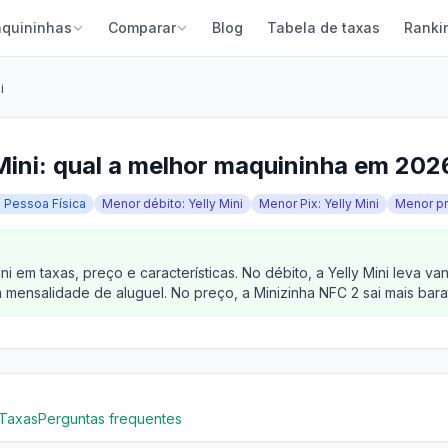
quininhas
Comparar
Blog
Tabela de taxas
Ranki
i
Mini: qual a melhor maquininha em 202
a Pessoa Física
Menor débito: Yelly Mini
Menor Pix: Yelly Mini
Menor pr
i em taxas, preço e características. No débito, a Yelly Mini leva
mensalidade de aluguel. No preço, a Minizinha NFC 2 sai mais barat
Taxas
Perguntas frequentes