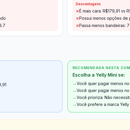
Desvantagens
É mais cara: R$179,91 vs 
✕
ado
Possui menos opções de p
✕
8.7
Passa menos bandeiras: 7 
✕
RECOMENDADA NESTA CO
Escolha a Yelly Mini se:
→
Você quer pagar menos no 
9,91
→
Você quer pagar menos no c
→
Você prioriza: Não necessit
→
Você prefere a marca Yelly