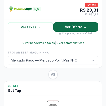
10% OFF
8,0
R$ 23,31
12x R$ 1,94
Ver Oferta →
Ver taxas →
Compra segura via afiliado
Ver bandeiras e taxas
|
Ver características
TROCAR ESTA MAQUININHA
Mercado Pago — Mercado Point Mini NFC
VS
GETNET
Get Tap