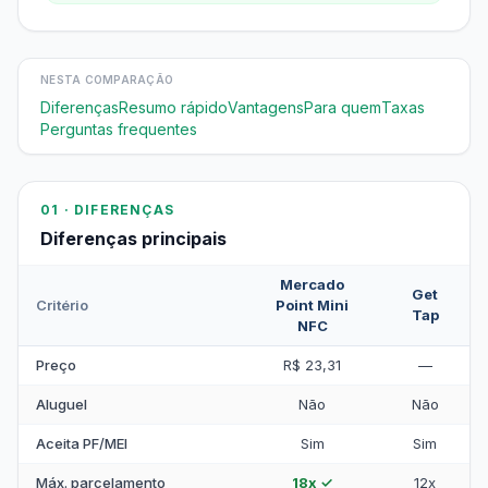
NESTA COMPARAÇÃO
Diferenças
Resumo rápido
Vantagens
Para quem
Taxas
Perguntas frequentes
01 · DIFERENÇAS
Diferenças principais
Mercado
Get
Critério
Point Mini
Tap
NFC
Preço
R$ 23,31
—
Aluguel
Não
Não
Aceita PF/MEI
Sim
Sim
Máx. parcelamento
18x ✓
12x