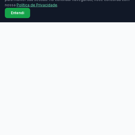
nossa
Política de Privacidade
.
Entendi
MAQUININHAS
Maquininhas
Todas as marcas
Compare taxas de
Comparador lado a lado
maquininhas de cartão.
Grátis, sem cadastro.
Bandeiras aceitas
Tabela de taxas
Ranking de taxas
Índice de taxas
Guia de compra