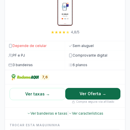
★
★
★
★
★
4,8/5
Depende de celular
Sem aluguel
PF e PJ
Comprovante digital
3 bandeiras
6 planos
7,6
Ver Oferta →
Ver taxas →
Compra segura via afiliado
Ver bandeiras e taxas
|
Ver características
TROCAR ESTA MAQUININHA