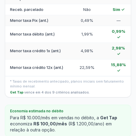
Receb. parcelado
Não
Sim ✓
Menor taxa Pix (ant.)
0,49%
—
0,99%
Menor taxa débito (ant.)
1,99%
✓
2,98%
Menor taxa crédito 1x (ant.)
4,98%
✓
15,88%
Menor taxa crédito 12x (ant.)
22,59%
✓
* Taxas de recebimento antecipado, planos iniciais sem faturamento
mínimo mensal.
Get Tap
vence em 4 dos 9 critérios analisados.
Economia estimada no débito
Para R$ 10.000/mês em vendas no débito, a
Get Tap
economiza
R$ 100,00/mês
(R$ 1.200,00/ano) em
relação à outra opção.