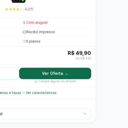
★
★
★
★
★
4,0/5
Com aluguel
Recibo impresso
5 planos
R$ 49,90
12x R$ 4,16
Ver Oferta →
Compra segura via afiliado
eiras e taxas
|
Ver características
al