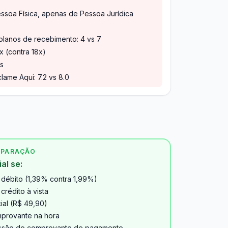
ssoa Física, apenas de Pessoa Jurídica
lanos de recebimento: 4 vs 7
x (contra 18x)
is
lame Aqui: 7.2 vs 8.0
MPARAÇÃO
al se:
débito (1,39% contra 1,99%)
rédito à vista
ial (R$ 49,90)
mprovante na hora
ressão do comprovante de pagamento