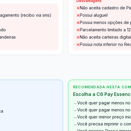
Desvantagens
Não aceita cadastro de Pe
✕
agamento (recibo via sms)
Possui aluguel
✕
Possui menos opções de p
✕
ado
Parcelamento limitado a 12
✕
andeiras
Não aceita carteiras digita
✕
Possui nota inferior no Rec
✕
RECOMENDADA NESTA CO
Escolha a C6 Pay Essenci
→
Você quer pagar menos no 
→
Você quer pagar menos no c
ca
→
Você quer menor preço inic
→
Você precisa imprimir o co
→
Você prioriza: Possui imp