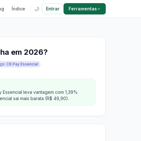
🌙
ng
Índice
Entrar
Ferramentas
inha em 2026?
ço: C6 Pay Essencial
ay Essencial leva vantagem com 1,39%
ncial sai mais barata (R$ 49,90).