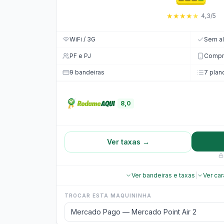
★
★
★
★
★
4,3/5
WiFi / 3G
Sem al
PF e PJ
Compro
9 bandeiras
7 plan
8,0
Ver taxas →
Ver bandeiras e taxas
|
Ver car
TROCAR ESTA MAQUININHA
Mercado Pago — Mercado Point Air 2