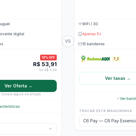
uguel
WiFi / 3G
vante digital
Apenas PJ
VS
os
15 bandeiras
10% OFF
7,2
R$ 53,91
12x R$ 4,49
Ver taxas →
Ver Oferta →
Compra segura via afiliado
Ver band
acterísticas
TROCAR ESTA MAQUININHA
C6 Pay — C6 Pay Essenci