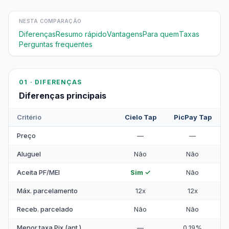
NESTA COMPARAÇÃO
Diferenças
Resumo rápido
Vantagens
Para quem
Taxas
Perguntas frequentes
01 · DIFERENÇAS
Diferenças principais
Critério
Cielo Tap
PicPay Tap
Preço
—
—
Aluguel
Não
Não
Aceita PF/MEI
Sim ✓
Não
Máx. parcelamento
12x
12x
Receb. parcelado
Não
Não
Menor taxa Pix (ant.)
—
0,19%