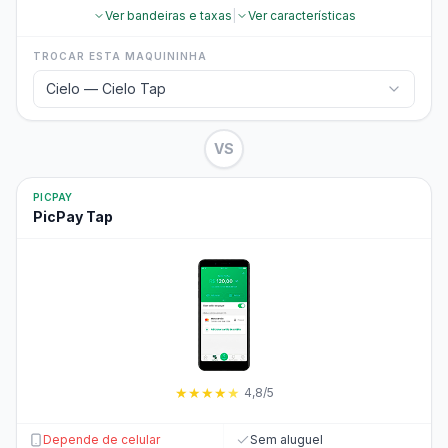
Ver bandeiras e taxas
|
Ver características
TROCAR ESTA MAQUININHA
Cielo — Cielo Tap
VS
PICPAY
PicPay Tap
★
★
★
★
★
4,8/5
Depende de celular
Sem aluguel