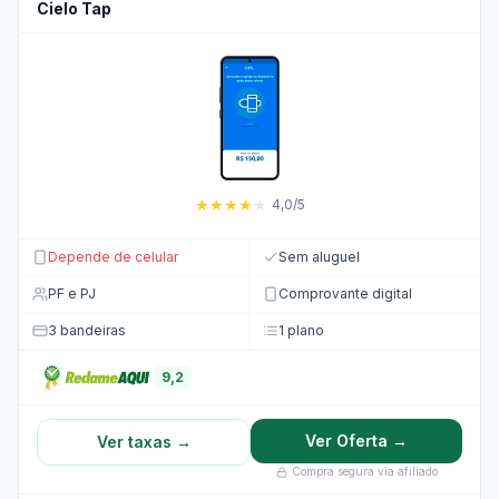
Cielo Tap
★
★
★
★
★
4,0/5
Depende de celular
Sem aluguel
PF e PJ
Comprovante digital
3 bandeiras
1 plano
9,2
Ver Oferta →
Ver taxas →
Compra segura via afiliado