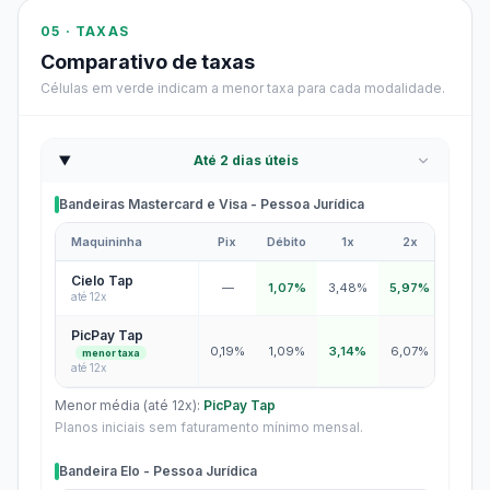
05 · TAXAS
Comparativo de taxas
Células em verde indicam a menor taxa para cada modalidade.
Até 2 dias úteis
Bandeiras Mastercard e Visa - Pessoa Jurídica
Maquininha
Pix
Débito
1x
2x
3x
Bandeiras Mastercard e Visa - Pessoa Jurídica
Cielo Tap
—
1,07%
3,48%
5,97%
6,98
até 12x
PicPay Tap
0,19%
1,09%
3,14%
6,07%
6,07
menor taxa
até 12x
Menor média (até 12x):
PicPay Tap
Planos iniciais sem faturamento mínimo mensal.
Bandeira Elo - Pessoa Jurídica