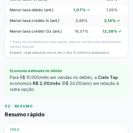
Menor taxa débito (ant.)
1,07% ✓
1,09%
Menor taxa crédito 1x (ant.)
3,48%
3,14% ✓
Menor taxa crédito 12x (ant.)
16,07%
12,38% ✓
* Taxas de recebimento antecipado, planos iniciais sem faturamento
mínimo mensal.
Empate: cada máquina vence em 2 dos 9 critérios analisados.
Economia estimada no débito
Para R$ 10.000/mês em vendas no débito, a
Cielo Tap
economiza
R$ 2,00/mês
(R$ 24,00/ano) em relação à
outra opção.
02 · RESUMO
Resumo rápido
CIELO