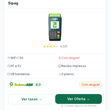
Sipag
★
★
★
★
★
4,0/5
WiFi / 3G
Com aluguel
PF e PJ
Recibo impresso
38 bandeiras
0 planos
8,0
Com aluguel
Ver Oferta →
Ver taxas →
Compra segura via afiliado