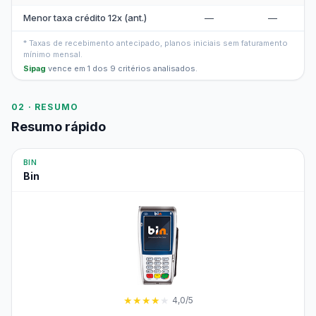
Menor taxa crédito 12x (ant.)
—
—
* Taxas de recebimento antecipado, planos iniciais sem faturamento
mínimo mensal.
Sipag
vence em 1 dos 9 critérios analisados.
02 · RESUMO
Resumo rápido
BIN
Bin
★
★
★
★
★
4,0/5