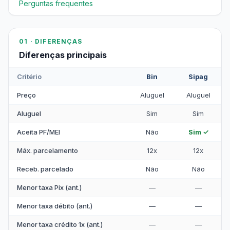
Perguntas frequentes
01 · DIFERENÇAS
Diferenças principais
Critério
Bin
Sipag
Preço
Aluguel
Aluguel
Aluguel
Sim
Sim
Aceita PF/MEI
Não
Sim ✓
Máx. parcelamento
12x
12x
Receb. parcelado
Não
Não
Menor taxa Pix (ant.)
—
—
Menor taxa débito (ant.)
—
—
Menor taxa crédito 1x (ant.)
—
—