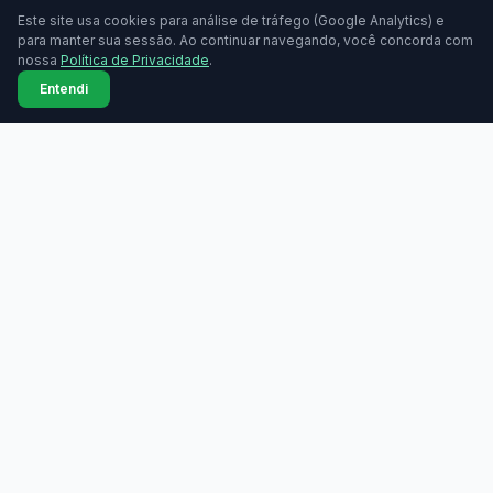
Este site usa cookies para análise de tráfego (Google Analytics) e
para manter sua sessão. Ao continuar navegando, você concorda com
nossa
Política de Privacidade
.
Entendi
MAQUININHAS
Maquininhas
Todas as marcas
Compare taxas de
Comparador lado a lado
maquininhas de cartão.
Grátis, sem cadastro.
Bandeiras aceitas
Tabela de taxas
Ranking de taxas
Índice de taxas
Guia de compra