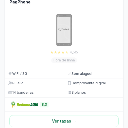
PagPhone
★
★
★
★
★
4,5/5
Fora de linha
WiFi / 3G
Sem aluguel
PF e PJ
Comprovante digital
14 bandeiras
3 planos
8,3
Ver taxas →